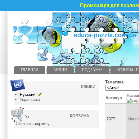
Промоакція для пазлома
educa-puzzle.com.ua
ГЛАВНАЯ
АКЦИИ
ПОД ЗАКАЗ
ОТЗЫВЫ - 
Тематика
ЯЗЫКИ
Русский
Назва
Артикул
Українська
КОРЗИНА
7977
Magna
Смотреть
корзину.