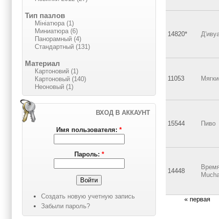
Тип пазлов
Мініатюра (1)
Миниатюра (6)
14820*
Д'иву
Панорамный (4)
Стандартный (131)
Материал
Картоновий (1)
11053
Мягки
Картоновый (140)
Неоновый (1)
ВХОД В АККАУНТ
15544
Пиво
Имя пользователя:
*
Пароль:
*
Время
14448
Much
Создать новую учетную запись
« первая
Забыли пароль?