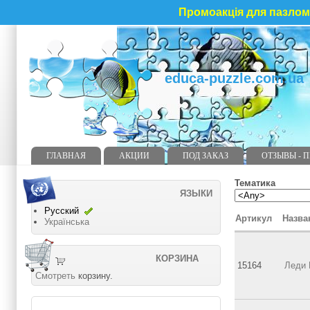
Промоакція для пазлома
educa-puzzle.com.ua
ГЛАВНАЯ
АКЦИИ
ПОД ЗАКАЗ
ОТЗЫВЫ - 
Тематика
ЯЗЫКИ
Русский
Артикул
Назва
Українська
КОРЗИНА
15164
Леди 
Смотреть
корзину.