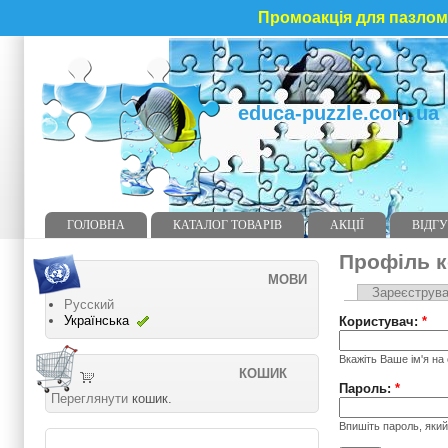
Промоакція для пазлома
educa-puzzle.com.ua
ГОЛОВНА
КАТАЛОГ ТОВАРІВ
АКЦІЇ
ВІДГУ
Профіль к
МОВИ
Зареєструва
Русский
Українська
Користувач:
*
Вкажіть Ваше ім'я на
КОШИК
Пароль:
*
Переглянути
кошик.
Впишіть пароль, який