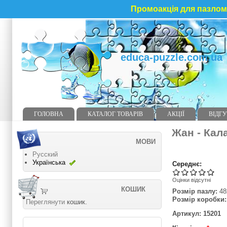
Промоакція для пазлома
educa-puzzle.com.ua
ГОЛОВНА
КАТАЛОГ ТОВАРІВ
АКЦІЇ
ВІДГУ
Жан - Кал
МОВИ
Русский
Українська
Середнє:
Оцінки відсутні
КОШИК
Розмір пазлу:
48
Розмір коробки:
Переглянути
кошик.
Артикул: 15201