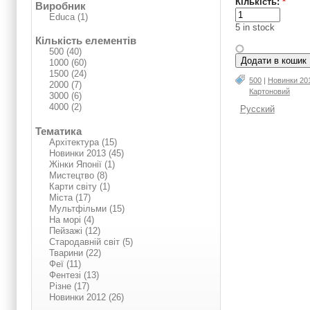
Кількість:
*
Виробник
Educa (1)
5 in stock
Кількість елементів
500 (40)
1000 (60)
1500 (24)
500
|
Нoвинки 20
2000 (7)
Картоновий
3000 (6)
4000 (2)
Русский
Тематика
Архітектура (15)
Нoвинки 2013 (45)
Жінки Японії (1)
Мистецтво (8)
Карти світу (1)
Міста (17)
Мультфільми (15)
На морі (4)
Пейзажі (12)
Стародавній світ (5)
Тварини (22)
Феї (11)
Фентезі (13)
Різне (17)
Нoвинки 2012 (26)