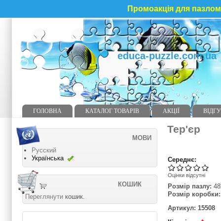
Промоакція для пазлома
educa-puzzle.com.ua
ГОЛОВНА
КАТАЛОГ ТОВАРІВ
АКЦІЇ
ВІДГУ
Тер'єр
МОВИ
Русский
Українська
Середнє:
Оцінки відсутні
КОШИК
Розмір пазлу:
48
Розмір коробки:
Переглянути
кошик.
Артикул: 15508