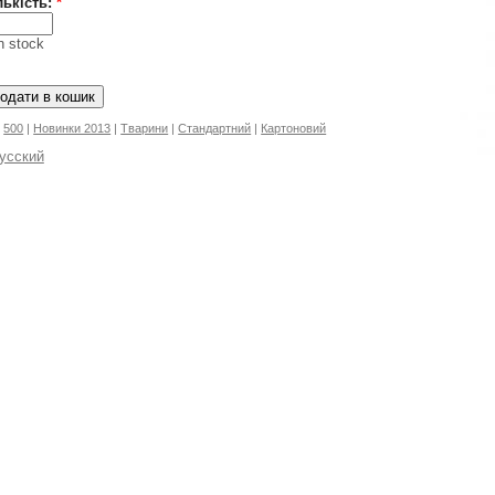
лькість:
*
in stock
500
|
Нoвинки 2013
|
Тварини
|
Стандартний
|
Картоновий
усский