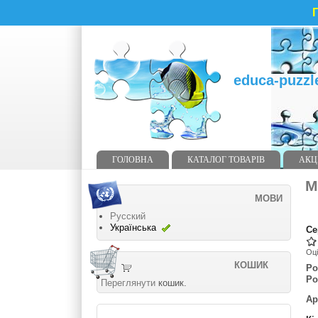
П
educa-puzzl
ГОЛОВНА
КАТАЛОГ ТОВАРІВ
АКЦ
М
МОВИ
Русский
Українська
Се
Оці
КОШИК
Ро
Ро
Переглянути
кошик.
Ар