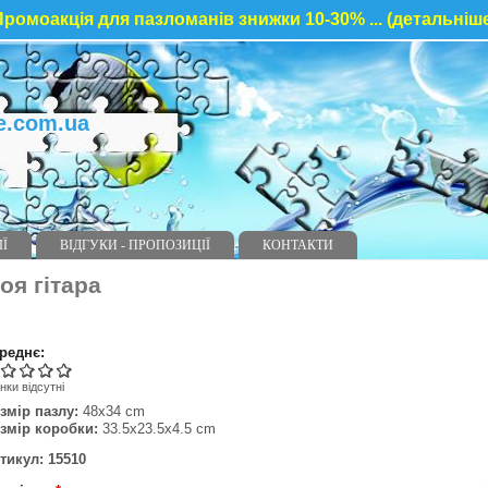
ромоакція для пазломанів знижки 10-30% ... (детальніш
e.com.ua
ІЇ
ВІДГУКИ - ПРОПОЗИЦІЇ
КОНТАКТИ
оя гітара
реднє:
нки відсутні
змір пазлу:
48x34 cm
змір коробки:
33.5x23.5x4.5 cm
тикул: 15510