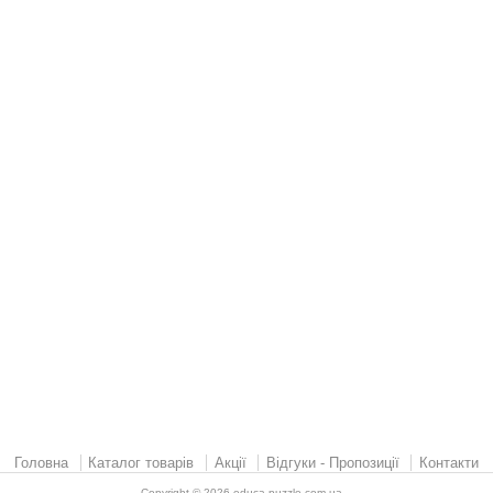
Головна
Каталог товарів
Акції
Відгуки - Пропозиції
Контакти
Copyright © 2026
educa-puzzle.com.ua
.