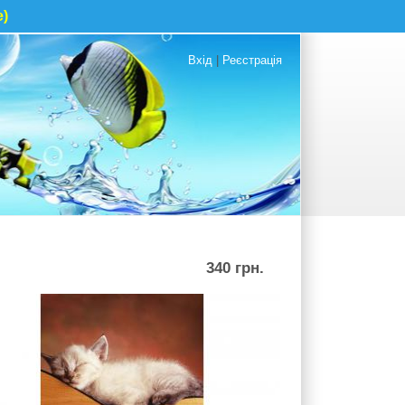
е)
Вхід
|
Реєстрація
340 грн.