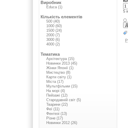
Кі
Виробник
Educa (1)
5 
Кількість елементів
500 (40)
1000 (60)
1500 (24)
2000 (7)
3000 (6)
Р
4000 (2)
Тематика
Архітектура (15)
Нoвинки 2013 (45)
Жінки Японії (1)
Мистецтво (8)
Карти світу (1)
Міста (17)
Мультфільми (15)
На морі (4)
Пейзажі (12)
Стародавній світ (5)
Тварини (22)
Феї (11)
Фентезі (13)
Різне (17)
Нoвинки 2012 (26)