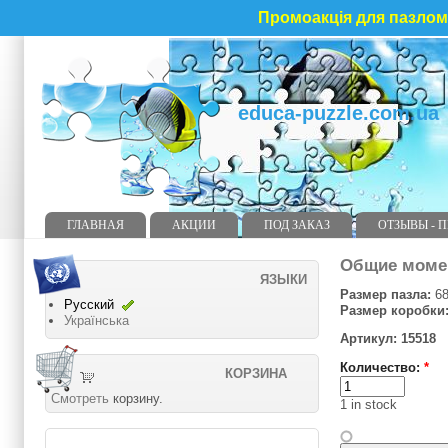
Промоакція для пазлома
educa-puzzle.com.ua
ГЛАВНАЯ
АКЦИИ
ПОД ЗАКАЗ
ОТЗЫВЫ - 
Общие моме
ЯЗЫКИ
Размер пазла:
68
Русский
Размер коробки
Українська
Артикул: 15518
Количество:
*
КОРЗИНА
Смотреть
корзину.
1 in stock