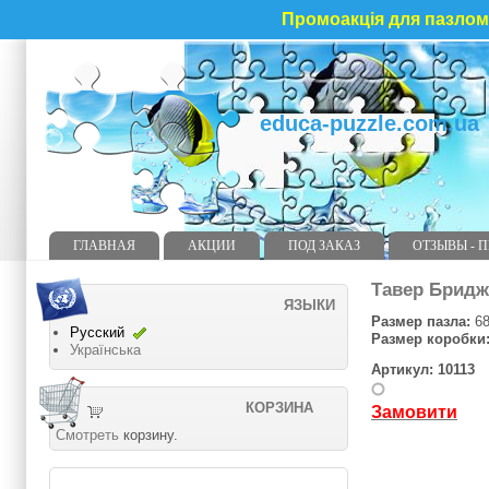
Промоакція для пазлома
educa-puzzle.com.ua
ГЛАВНАЯ
АКЦИИ
ПОД ЗАКАЗ
ОТЗЫВЫ - 
Тавер Бридж
ЯЗЫКИ
Размер пазла:
68
Русский
Размер коробки
Українська
Артикул: 10113
КОРЗИНА
Замовити
Смотреть
корзину.