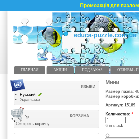
Промоакція для пазлома
educa-puzzle.com.ua
ГЛАВНАЯ
АКЦИИ
ПОД ЗАКАЗ
ОТЗЫВЫ - 
Мини
ЯЗЫКИ
Размер пазла:
48
Русский
Размер коробки
Українська
Артикул: 15189
Количество:
*
КОРЗИНА
Смотреть
корзину.
6 in stock