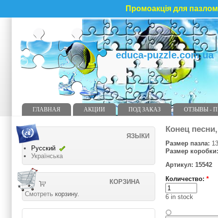
Промоакція для пазлома
educa-puzzle.com.ua
ГЛАВНАЯ
АКЦИИ
ПОД ЗАКАЗ
ОТЗЫВЫ - 
Конец песни,
ЯЗЫКИ
Размер пазла:
13
Русский
Размер коробки
Українська
Артикул: 15542
Количество:
*
КОРЗИНА
Смотреть
корзину.
6 in stock