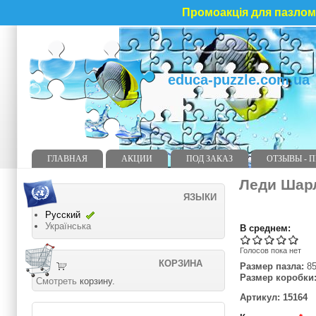
Промоакція для пазлома
educa-puzzle.com.ua
ГЛАВНАЯ
АКЦИИ
ПОД ЗАКАЗ
ОТЗЫВЫ - 
Леди Шар
ЯЗЫКИ
Русский
Українська
В среднем:
Голосов пока нет
КОРЗИНА
Размер пазла:
85
Размер коробки
Смотреть
корзину.
Артикул: 15164